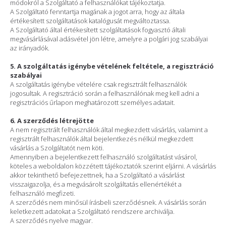
módokról a Szolgáltató a felhasználókat tájékoztatja.
A Szolgáltató fenntartja magának a jogot arra, hogy az általa
értékesített szolgáltatások katalógusát megváltoztassa.
A Szolgáltató által értékesített szolgáltatások fogyasztó általi
megvásárlásával adásvétel jön létre, amelyre a polgári jog szabályai
az irányadók.
5. A szolgáltatás igénybe vételének feltétele, a regisztráció
szabályai
A szolgáltatás igénybe vételére csak regisztrált felhasználók
jogosultak. A regisztráció során a felhasználónak meg kell adni a
regisztrációs űrlapon meghatározott személyes adatait.
6. A szerződés létrejötte
A nem regisztrált felhasználók által megkezdett vásárlás, valamint a
regisztrált felhasználók által bejelentkezés nélkül megkezdett
vásárlás a Szolgáltatót nem köti.
Amennyiben a bejelentkezett felhasználó szolgáltatást vásárol,
köteles a weboldalon közzétett tájékoztatók szerint eljárni. A vásárlás
akkor tekinthető befejezettnek, ha a Szolgáltató a vásárlást
visszaigazolja, és a megvásárolt szolgáltatás ellenértékét a
felhasználó megfizeti.
A szerződés nem minősül írásbeli szerződésnek. A vásárlás során
keletkezett adatokat a Szolgáltató rendszere archiválja.
A szerződés nyelve magyar.