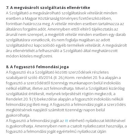
7. A megvásárolt szolgáltatás ellenértéke
A Szolgáltató a megvásárolható szolgáltatások vételárát minden
esetben a Magyar Köztársaság törvényes fizetőeszközében,
forintban határozza meg. A vételár minden esetben tartalmazza az
általános forgalmi adót. Amennyiben ettől eltérő tájékoztatás az
árunál nem szerepel, a megjelölt vételár minden esetben egy darab
szolgáltatásra vonatkozik, és nem foglalja magában az adott
szolgáltatáshoz kapcsolódó egyéb termékek vételárát. A megvásárolt
áru ellenértékét a felhasználó a Szolgáltató által meghatározott
módon köteles megfizetni.
8. A fogyasztó felmondási joga
A fogyasztó és a Szolgáltató közötti szerződések részletes
szabályairól szóló 45/2014. (II. 26.) Korm. rendelet 20. §-a alapján a
fogyasztó a szerződéstől tizennégy munkanapon belül indokolás
nélkül elállhat, illetve azt felmondhatja. Mivel a Szolgáltató kizárólag
szolgáltatást értékesít, melynek teljesítését rögtön megkezdi, a
Rendelet 20. § (1) bekezdése alapján a fogyasztót indokolás nélküli
felmondási jog illeti meg. A fogyasztó a felmondási jogát a szerződés
megkötésének napjától számított tizennégy napon belül
gyakorolhatja.
A fogyasztó a felmondási jogát az
itt
elérhető nyilatkozat kitöltésével
is gyakorolhatja. Amennyiben nem a csatolt nyilatkozatot használja, a
fogyasztó a felmondási jogát egyértelmű nyilatkozat útján