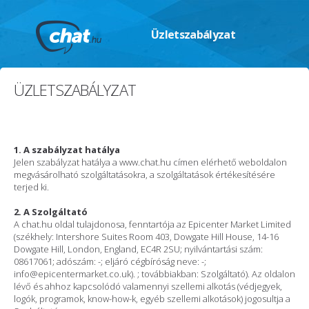
Üzletszabályzat
ÜZLETSZABÁLYZAT
1. A szabályzat hatálya
Jelen szabályzat hatálya a www.chat.hu címen elérhető weboldalon
megvásárolható szolgáltatásokra, a szolgáltatások értékesítésére
terjed ki.
2. A Szolgáltató
A chat.hu oldal tulajdonosa, fenntartója az Epicenter Market Limited
(székhely: Intershore Suites Room 403, Dowgate Hill House, 14-16
Dowgate Hill, London, England, EC4R 2SU; nyilvántartási szám:
08617061; adószám: -; eljáró cégbíróság neve: -;
info@epicentermarket.co.uk). ; továbbiakban: Szolgáltató). Az oldalon
lévő és ahhoz kapcsolódó valamennyi szellemi alkotás (védjegyek,
logók, programok, know-how-k, egyéb szellemi alkotások) jogosultja a