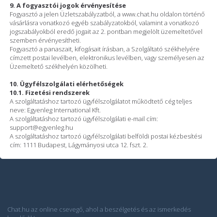
9. A fogyasztói jogok érvényesítése
Fogyasztó a jelen Üzletszabályzatból, a www.chat.hu oldalon történő
vásárlásra vonatkozó egyéb szabályzatokból, valamint a vonatkozó
jogszabályokból eredő jogait az 2. pontban megjelölt üzemeltetővel
szemben érvényesítheti.
Fogyasztó a panaszait, kifogásait írásban, a Szolgáltató székhelyére
címzett postai levélben, elektronikus levélben, vagy személyesen az
Üzemeltető székhelyén közölheti.
10. Ügyfélszolgálati elérhetőségek
10.1. Fizetési rendszerek
A szolgáltatáshoz tartozó ügyfélszolgálatot működtető cég teljes
neve: Egyenleg International Kft.
A szolgáltatáshoz tartozó ügyfélszolgálati e-mail cím:
support@egyenleg.hu
A szolgáltatáshoz tartozó ügyfélszolgálati belföldi postai kézbesítési
cím: 1111 Budapest, Lágymányosi utca 12. fszt. 2.
Chat.hu az online csevegő, ahol a beszélgetés és az ismerkedés