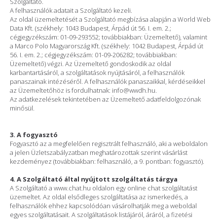
Szolgáltató.
A felhasználók adatait a Szolgáltató kezeli.
Az oldal üzemeltetését a Szolgáltató megbízása alapján a World Web
Data Kft. (székhely: 1043 Budapest, Árpád út 56. I. em. 2.;
cégjegyzékszám: 01-09-293552; továbbiakban: Üzemeltető), valamint
a Marco Polo Magyarország Kft. (székhely: 1042 Budapest, Árpád út
56. I. em. 2.; cégjegyzékszám: 01-09-206282; továbbiakban:
Üzemeltető) végzi. Az Üzemeltető gondoskodik az oldal
karbantartásáról, a szolgáltatások nyújtásáról, a felhasználók
panaszainak intézéséről. A felhasználók panaszaikkal, kérdéseikkel
az Üzemeltetőhöz is fordulhatnak: info@wwdh.hu.
Az adatkezelések tekintetében az Üzemeltető adatfeldolgozónak
minősül.
3. A fogyasztó
Fogyasztó az a megfelelően regisztrált felhasználó, aki a weboldalon
a jelen Üzletszabályzatban meghatározottak szerint vásárlást
kezdeményez (továbbiakban: felhasználó, a 9. pontban: fogyasztó).
4. A Szolgáltató által nyújtott szolgáltatás tárgya
A Szolgáltató a www.chat.hu oldalon egy online chat szolgáltatást
üzemeltet. Az oldal elsődleges szolgáltatása az ismerkedés, a
felhasználók ehhez kapcsolódóan vásárolhatják meg a weboldal
egyes szolgáltatásait. A szolgáltatások listájáról, áráról, a fizetési