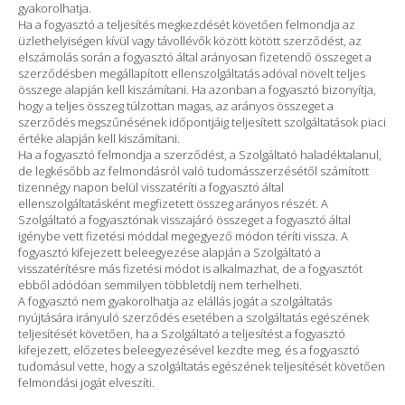
gyakorolhatja.
Ha a fogyasztó a teljesítés megkezdését követően felmondja az
üzlethelyiségen kívül vagy távollévők között kötött szerződést, az
elszámolás során a fogyasztó által arányosan fizetendő összeget a
szerződésben megállapított ellenszolgáltatás adóval növelt teljes
összege alapján kell kiszámítani. Ha azonban a fogyasztó bizonyítja,
hogy a teljes összeg túlzottan magas, az arányos összeget a
szerződés megszűnésének időpontjáig teljesített szolgáltatások piaci
értéke alapján kell kiszámítani.
Ha a fogyasztó felmondja a szerződést, a Szolgáltató haladéktalanul,
de legkésőbb az felmondásról való tudomásszerzésétől számított
tizennégy napon belül visszatéríti a fogyasztó által
ellenszolgáltatásként megfizetett összeg arányos részét. A
Szolgáltató a fogyasztónak visszajáró összeget a fogyasztó által
igénybe vett fizetési móddal megegyező módon téríti vissza. A
fogyasztó kifejezett beleegyezése alapján a Szolgáltató a
visszatérítésre más fizetési módot is alkalmazhat, de a fogyasztót
ebből adódóan semmilyen többletdíj nem terhelheti.
A fogyasztó nem gyakorolhatja az elállás jogát a szolgáltatás
nyújtására irányuló szerződés esetében a szolgáltatás egészének
teljesítését követően, ha a Szolgáltató a teljesítést a fogyasztó
kifejezett, előzetes beleegyezésével kezdte meg, és a fogyasztó
tudomásul vette, hogy a szolgáltatás egészének teljesítését követően
felmondási jogát elveszíti.