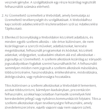
vesznek igénybe. A szolgáltatások egy része kizárólag regisztrált
felhasználók számára elérhető.
Az Üzemeltető üzemelteti a Weboldalt, amely bemutatja az
Üzemeltető tevékenységét és szolgáltatásait. A Weboldalhoz
kapcsolódó adatkezelésről részletesebben szól az Adatkezelési
Tájékoztató.
Ellenkező bizonyításáig a Weboldalon közzétett adatbázis, és
minden egyéb szellemi alkotás – ide értve különösen, de nem
kizárólagosan a szerzői műveket, adatbázisokat, keresési
megoldásokat, felhasznált programokat és kódokat, közzétett
adatokat, védjegyeket, szabadalmi oltalom alá eső alkotásokat –
jogosultja az Üzemeltető. A szellemi alkotások kizárólag az irányadó
jogszabályokban foglaltak szerint használhatók fel. A felhasználó
semmilyen módon nem jogosult a szellemi alkotások másolására,
többszörözésére, hasznosítására, értékesítésére, módosítására,
átdolgozására, vagy nyilvánosságra hozatalára.
Tilos különösen a szellemi alkotásokat a Weboldalról lementeni,
azokat többszörözni, bármilyen kiadványban, prezentáción
felhasználni, azokkal kapcsolatban harmadik személyek felé
kereskedelmi jellegű vagy nyilvános kommunikációt folytatni. Tilos a
szellemi alkotásokat olyan tevékenységre felhasználni, amely
jövedelemszerzésre, egyéb vagyoni vagy nem vagyoni üzleti,