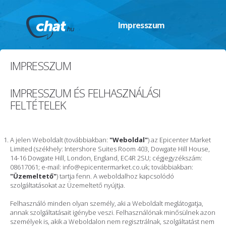
Impresszum
IMPRESSZUM
IMPRESSZUM ÉS FELHASZNÁLÁSI
FELTÉTELEK
A jelen Weboldalt (továbbiakban:
"Weboldal"
) az Epicenter Market
Limited (székhely: Intershore Suites Room 403, Dowgate Hill House,
14-16 Dowgate Hill, London, England, EC4R 2SU; cégjegyzékszám:
08617061; e-mail: info@epicentermarket.co.uk; továbbiakban:
"Üzemeltető"
) tartja fenn. A weboldalhoz kapcsolódó
szolgáltatásokat az Üzemeltető nyújtja.
Felhasználó minden olyan személy, aki a Weboldalt meglátogatja,
annak szolgáltatásait igénybe veszi. Felhasználónak minősülnek azon
személyek is, akik a Weboldalon nem regisztrálnak, szolgáltatást nem