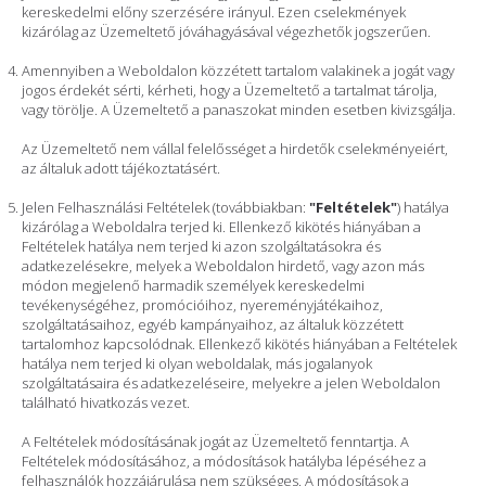
kereskedelmi előny szerzésére irányul. Ezen cselekmények
kizárólag az Üzemeltető jóváhagyásával végezhetők jogszerűen.
Amennyiben a Weboldalon közzétett tartalom valakinek a jogát vagy
jogos érdekét sérti, kérheti, hogy a Üzemeltető a tartalmat tárolja,
vagy törölje. A Üzemeltető a panaszokat minden esetben kivizsgálja.
Az Üzemeltető nem vállal felelősséget a hirdetők cselekményeiért,
az általuk adott tájékoztatásért.
Jelen Felhasználási Feltételek (továbbiakban:
"Feltételek"
) hatálya
kizárólag a Weboldalra terjed ki. Ellenkező kikötés hiányában a
Feltételek hatálya nem terjed ki azon szolgáltatásokra és
adatkezelésekre, melyek a Weboldalon hirdető, vagy azon más
módon megjelenő harmadik személyek kereskedelmi
tevékenységéhez, promócióihoz, nyereményjátékaihoz,
szolgáltatásaihoz, egyéb kampányaihoz, az általuk közzétett
tartalomhoz kapcsolódnak. Ellenkező kikötés hiányában a Feltételek
hatálya nem terjed ki olyan weboldalak, más jogalanyok
szolgáltatásaira és adatkezeléseire, melyekre a jelen Weboldalon
található hivatkozás vezet.
A Feltételek módosításának jogát az Üzemeltető fenntartja. A
Feltételek módosításához, a módosítások hatályba lépéséhez a
felhasználók hozzájárulása nem szükséges. A módosítások a