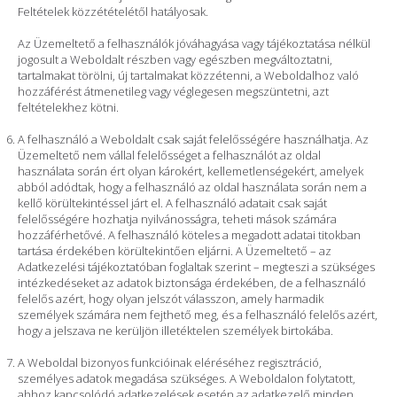
Feltételek közzétételétől hatályosak.
Az Üzemeltető a felhasználók jóváhagyása vagy tájékoztatása nélkül
jogosult a Weboldalt részben vagy egészben megváltoztatni,
tartalmakat törölni, új tartalmakat közzétenni, a Weboldalhoz való
hozzáférést átmenetileg vagy véglegesen megszüntetni, azt
feltételekhez kötni.
A felhasználó a Weboldalt csak saját felelősségére használhatja. Az
Üzemeltető nem vállal felelősséget a felhasználót az oldal
használata során ért olyan károkért, kellemetlenségekért, amelyek
abból adódtak, hogy a felhasználó az oldal használata során nem a
kellő körültekintéssel járt el. A felhasználó adatait csak saját
felelősségére hozhatja nyilvánosságra, teheti mások számára
hozzáférhetővé. A felhasználó köteles a megadott adatai titokban
tartása érdekében körültekintően eljárni. A Üzemeltető – az
Adatkezelési tájékoztatóban foglaltak szerint – megteszi a szükséges
intézkedéseket az adatok biztonsága érdekében, de a felhasználó
felelős azért, hogy olyan jelszót válasszon, amely harmadik
személyek számára nem fejthető meg, és a felhasználó felelős azért,
hogy a jelszava ne kerüljön illetéktelen személyek birtokába.
A Weboldal bizonyos funkcióinak eléréséhez regisztráció,
személyes adatok megadása szükséges. A Weboldalon folytatott,
ahhoz kapcsolódó adatkezelések esetén az adatkezelő minden