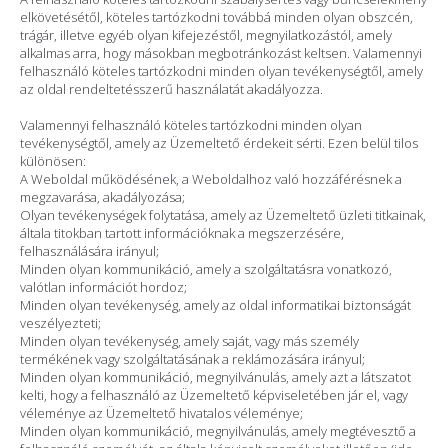
elkövetésétől, köteles tartózkodni továbbá minden olyan obszcén,
trágár, illetve egyéb olyan kifejezéstől, megnyilatkozástól, amely
alkalmas arra, hogy másokban megbotránkozást keltsen. Valamennyi
felhasználó köteles tartózkodni minden olyan tevékenységtől, amely
az oldal rendeltetésszerű használatát akadályozza.
Valamennyi felhasználó köteles tartózkodni minden olyan
tevékenységtől, amely az Üzemeltető érdekeit sérti. Ezen belül tilos
különösen:
A Weboldal működésének, a Weboldalhoz való hozzáférésnek a
megzavarása, akadályozása;
Olyan tevékenységek folytatása, amely az Üzemeltető üzleti titkainak,
általa titokban tartott információknak a megszerzésére,
felhasználására irányul;
Minden olyan kommunikáció, amely a szolgáltatásra vonatkozó,
valótlan információt hordoz;
Minden olyan tevékenység, amely az oldal informatikai biztonságát
veszélyezteti;
Minden olyan tevékenység, amely saját, vagy más személy
termékének vagy szolgáltatásának a reklámozására irányul;
Minden olyan kommunikáció, megnyilvánulás, amely azt a látszatot
kelti, hogy a felhasználó az Üzemeltető képviseletében jár el, vagy
véleménye az Üzemeltető hivatalos véleménye;
Minden olyan kommunikáció, megnyilvánulás, amely megtévesztő a