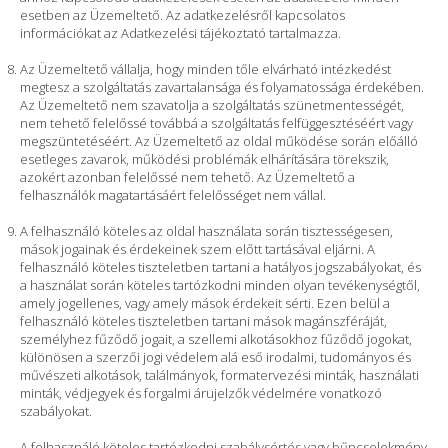
esetben az Üzemeltető. Az adatkezelésről kapcsolatos
információkat az Adatkezelési tájékoztató tartalmazza.
Az Üzemeltető vállalja, hogy minden tőle elvárható intézkedést
megtesz a szolgáltatás zavartalansága és folyamatossága érdekében.
Az Üzemeltető nem szavatolja a szolgáltatás szünetmentességét,
nem tehető felelőssé továbbá a szolgáltatás felfüggesztéséért vagy
megszüntetéséért. Az Üzemeltető az oldal működése során előálló
esetleges zavarok, működési problémák elhárítására törekszik,
azokért azonban felelőssé nem tehető. Az Üzemeltető a
felhasználók magatartásáért felelősséget nem vállal.
A felhasználó köteles az oldal használata során tisztességesen,
mások jogainak és érdekeinek szem előtt tartásával eljárni. A
felhasználó köteles tiszteletben tartani a hatályos jogszabályokat, és
a használat során köteles tartózkodni minden olyan tevékenységtől,
amely jogellenes, vagy amely mások érdekeit sérti. Ezen belül a
felhasználó köteles tiszteletben tartani mások magánszféráját,
személyhez fűződő jogait, a szellemi alkotásokhoz fűződő jogokat,
különösen a szerzői jogi védelem alá eső irodalmi, tudományos és
művészeti alkotások, találmányok, formatervezési minták, használati
minták, védjegyek és forgalmi árujelzők védelmére vonatkozó
szabályokat.
A felhasználó köteles tartózkodni szabálysértés vagy bűncselekmény