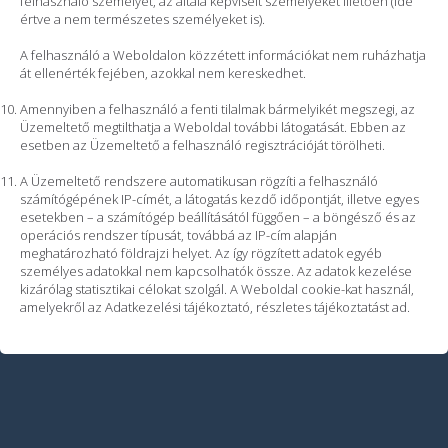
felhasználó személyét, az általa képviselt személyeket illetően (ide
értve a nem természetes személyeket is).
A felhasználó a Weboldalon közzétett információkat nem ruházhatja
át ellenérték fejében, azokkal nem kereskedhet.
Amennyiben a felhasználó a fenti tilalmak bármelyikét megszegi, az
Üzemeltető megtilthatja a Weboldal további látogatását. Ebben az
esetben az Üzemeltető a felhasználó regisztrációját törölheti.
A Üzemeltető rendszere automatikusan rögzíti a felhasználó
számítógépének IP-címét, a látogatás kezdő időpontját, illetve egyes
esetekben – a számítógép beállításától függően – a böngésző és az
operációs rendszer típusát, továbbá az IP-cím alapján
meghatározható földrajzi helyet. Az így rögzített adatok egyéb
személyes adatokkal nem kapcsolhatók össze. Az adatok kezelése
kizárólag statisztikai célokat szolgál. A Weboldal cookie-kat használ,
amelyekről az Adatkezelési tájékoztató, részletes tájékoztatást ad.