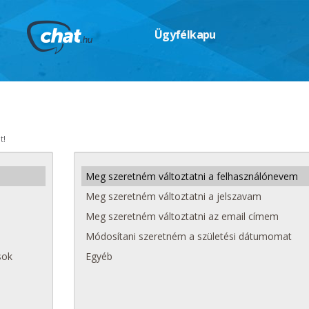
Ügyfélkapu
t!