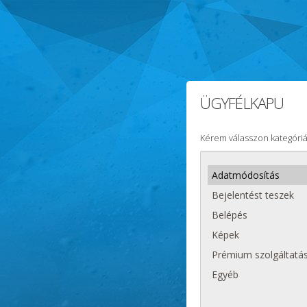
ÜGYFÉLKAPU
Kérem válasszon kategóriá