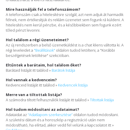
Mire használják fel a telefonszámom?
A telefonszám csak a hitelesítésre szolgál, azt nem adjuk át harmadik
félnek, nem értékesítjük és reklám üzenetet sem fogunk rá küldeni. A
hitelesítés nem kerül pénzbe, és a későbbiekben sem fogunk ezért
tőled pénzt levonni.
Hol találom a régi üzeneteimet?
Az új rendszerben a belső üzenetküldést is a chat kliens váltotta ki. A
régi leveleidet a
"Beállítások"
oldalon tudod letölteni, a "Korábbi
beszélgetések letöltése" szekcióban.
Eltűntek a barátaim, hol találom őket?
Barátaid listáját itt találod »
Barátok listája
Hol vannak a kedvenceim?
Kedvenceid listáját itt találod »
Kedvencek listája
Merre van a tiltottak listája?
A számodra tiltott felhasználók listáját itt találod »
Tiltottak listája
Hol tudom módosítani az adataimat?
Adataidat az
“Adatlapom szerkesztése”
oldalon tudod módosítani.
A születési dátum és a horoszkóp a regisztráció után nem
módosítható, ha elírtad, akkor vedd fel velünk a kapcsolatot itt »