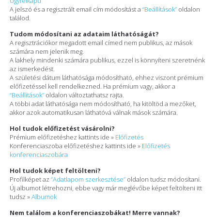
Ügyfélkapu
A jelszó és a regisztrált email cím módosítást a
“Beállítások”
oldalon
találod.
Tudom módosítani az adataim láthatóságát?
A regisztrációkor megadott email címed nem publikus, az mások
számára nem jelenik meg.
A lakhely mindenki számára publikus, ezzel is könnyíteni szeretnénk
az ismerkedést.
A születési dátum láthatósága módosítható, ehhez viszont prémium
előfizetéssel kell rendelkezned. Ha prémium vagy, akkor a
“Beállítások”
oldalon változtathatsz rajta.
A többi adat láthatósága nem módosítható, ha kitöltöd a mezőket,
akkor azok automatikusan láthatóvá válnak mások számára.
Hol tudok előfizetést vásárolni?
Prémium előfizetéshez kattints ide »
Előfizetés
Konferenciaszoba előfizetéshez kattints ide »
Előfizetés
konferenciaszobára
Hol tudok képet feltölteni?
Profilképet az
“Adatlapom szerkesztése”
oldalon tudsz módosítani.
Új albumot létrehozni, ebbe vagy már meglévőbe képet feltölteni itt
tudsz »
Albumok
Nem találom a konferenciaszobákat! Merre vannak?