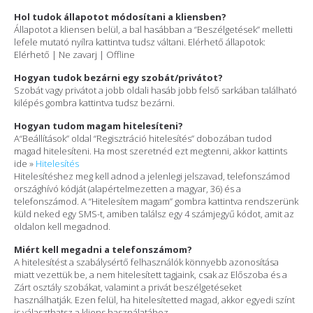
Hol tudok állapotot módosítani a kliensben?
Állapotot a kliensen belül, a bal hasábban a “Beszélgetések” melletti
lefele mutató nyílra kattintva tudsz váltani. Elérhető állapotok:
Elérhető | Ne zavarj | Offline
Hogyan tudok bezárni egy szobát/privátot?
Szobát vagy privátot a jobb oldali hasáb jobb felső sarkában található
kilépés gombra kattintva tudsz bezárni.
Hogyan tudom magam hitelesíteni?
A“Beállítások” oldal “Regisztráció hitelesítés” dobozában tudod
magad hitelesíteni. Ha most szeretnéd ezt megtenni, akkor kattints
ide »
Hitelesítés
Hitelesítéshez meg kell adnod a jelenlegi jelszavad, telefonszámod
országhívó kódját (alapértelmezetten a magyar, 36) és a
telefonszámod. A “Hitelesítem magam” gombra kattintva rendszerünk
küld neked egy SMS-t, amiben találsz egy 4 számjegyű kódot, amit az
oldalon kell megadnod.
Miért kell megadni a telefonszámom?
A hitelesítést a szabálysértő felhasználók könnyebb azonosítása
miatt vezettük be, a nem hitelesített tagjaink, csak az Előszoba és a
Zárt osztály szobákat, valamint a privát beszélgetéseket
használhatják. Ezen felül, ha hitelesítetted magad, akkor egyedi színt
is választhatsz a kliens használatához.