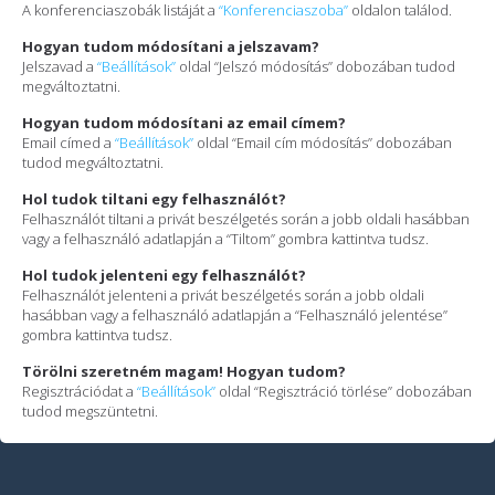
A konferenciaszobák listáját a
“Konferenciaszoba”
oldalon találod.
Hogyan tudom módosítani a jelszavam?
Jelszavad a
“Beállítások”
oldal “Jelszó módosítás” dobozában tudod
megváltoztatni.
Hogyan tudom módosítani az email címem?
Email címed a
“Beállítások”
oldal “Email cím módosítás” dobozában
tudod megváltoztatni.
Hol tudok tiltani egy felhasználót?
Felhasználót tiltani a privát beszélgetés során a jobb oldali hasábban
vagy a felhasználó adatlapján a “Tiltom” gombra kattintva tudsz.
Hol tudok jelenteni egy felhasználót?
Felhasználót jelenteni a privát beszélgetés során a jobb oldali
hasábban vagy a felhasználó adatlapján a “Felhasználó jelentése”
gombra kattintva tudsz.
Törölni szeretném magam! Hogyan tudom?
Regisztrációdat a
“Beállítások”
oldal “Regisztráció törlése” dobozában
tudod megszüntetni.