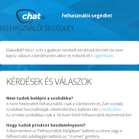
Felhasználói segédlet
FELHASZNÁLÓI SEGÉDLET
Elakadtál? Nézz szét a gyakran ismételt kérdések között! Ha nem
kapsz választ a kérdésedre akkor írj nekünk itt »
Ügyfélkapu
KÉRDÉSEK ÉS VÁLASZOK
Nem tudok belépni a szobákba?
A nem hitelesített felhasználók csak a Váróterem és Zárt osztály
szobákat használhatják. Hitelesítéshez kattints ide »
Hitelesítés
Az erotika szobákba csak a 18 éven felüli felhasználók léphetnek be!
Hogy tudok privátot kezdeményezni?
A kliensenben a “Felhasználók listájában” kattints a névre vagy a
felhasználó adatlapján kattints az “Üzenet” gombra.